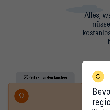
Alles, w
müssen
kostenlo
Perfekt für den Einstieg
De
Bevo
regi