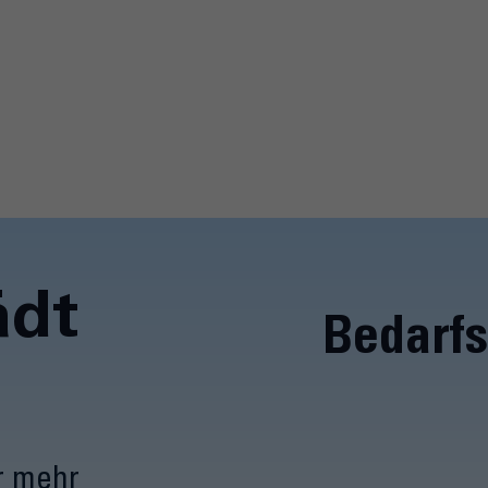
ädt
Bedarf
r mehr