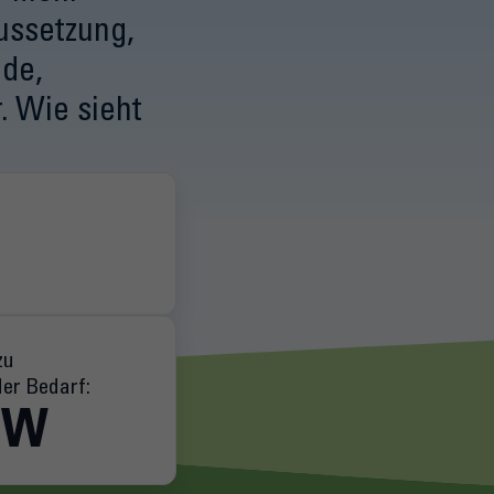
ussetzung,
nde,
. Wie sieht
zu
der Bedarf:
GW