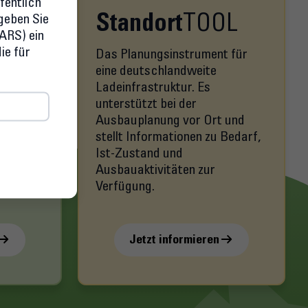
fentlich
 geben Sie
L
Standort
TOOL
ARS) ein
ie für
ür den
Das Planungsinstrument für
ruktur
eine deutschlandweite
das geht
Ladeinfrastruktur. Es
unterstützt bei der
ie
Ausbauplanung vor Ort und
en ein
stellt Informationen zu Bedarf,
Ist-Zustand und
zahl von
Ausbauaktivitäten zur
Verfügung.
Jetzt informieren