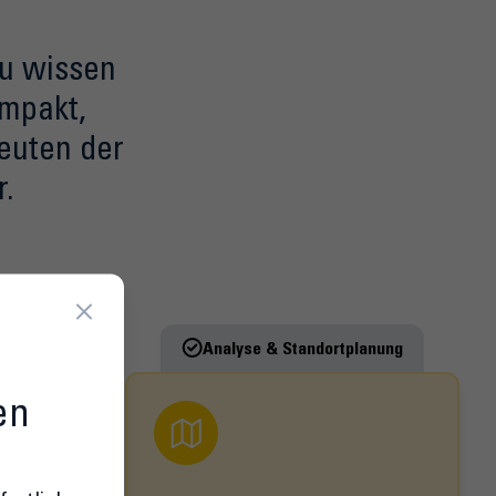
au wissen
ompakt,
euten der
.
bieten
Analyse & Standortplanung
en