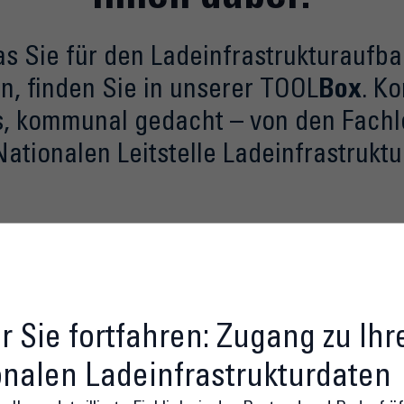
as Sie für den Ladeinfrastrukturaufb
, finden Sie in unserer TOOL
Box
. K
s, kommunal gedacht – von den Fachl
Nationalen Leitstelle Ladeinfrastruktur
r Plan für Ihre Kommune
Flächen suchen & an
r Sie fortfahren: Zugang zu Ihr
onalen Ladeinfrastrukturdaten